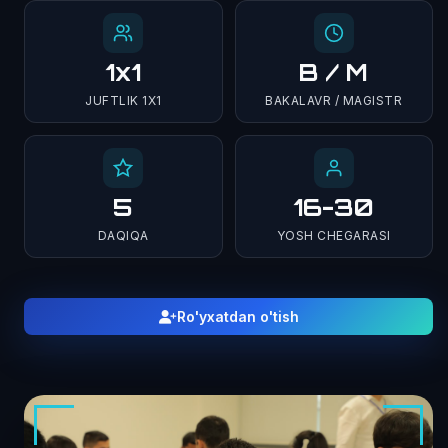
1x1
B / M
JUFTLIK 1X1
BAKALAVR / MAGISTR
5
16-30
DAQIQA
YOSH CHEGARASI
Ro'yxatdan o'tish