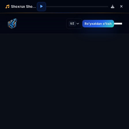
Shoxrux Shodmonov
Ro'yxatdan o'tish
UZ