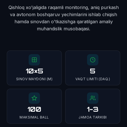
Qishloq xo'jaligida raqamli monitoring, aniq purkash
va avtonom boshqaruv yechimlarini ishlab chiqish
hamda sinovdan o'tkazishga qaratilgan amaliy
muhandislik musobaqasi.
10×5
5
SINOV MAYDONI (M)
VAQT LIMITI (DAQ.)
100
1-3
MAKSIMAL BALL
JAMOA TARKIBI