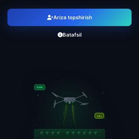
Ariza topshirish
Batafsil
5 DAQ
1-2 L