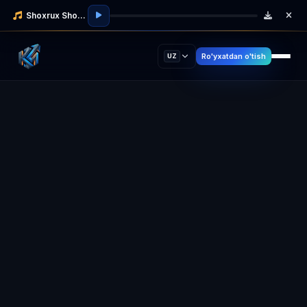
Shoxrux Shodmonov
Ro'yxatdan o'tish
UZ