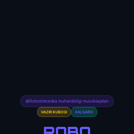
Robototexnika muhandisligi musobaqalari
VAZIR KUBOGI
XALQARO
ROBO