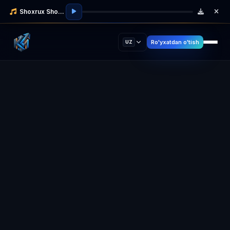
Shoxrux Shodmonov
Ro'yxatdan o'tish
UZ