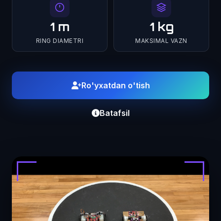
1 m
1 kg
RING DIAMETRI
MAKSIMAL VAZN
Ro'yxatdan o'tish
Batafsil