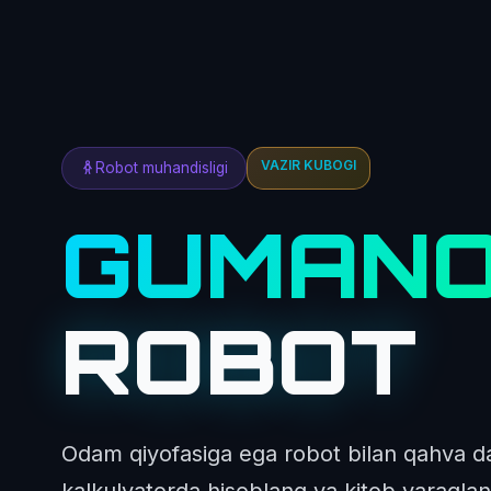
VAZIR KUBOGI
Robot muhandisligi
GUMANO
ROBOT
Odam qiyofasiga ega robot bilan qahva d
kalkulyatorda hisoblang va kitob varaqla