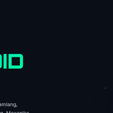
ID
amlang,
ng. Mexanika,