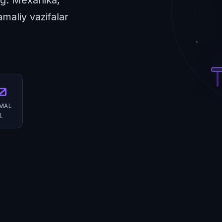
maliy vazifalar
0
MAL
L