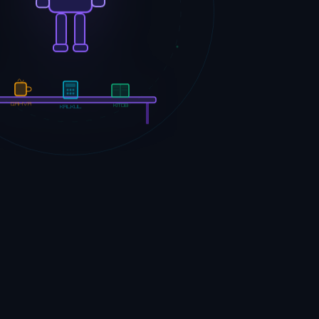
QAHVA
KITOB
KALKUL