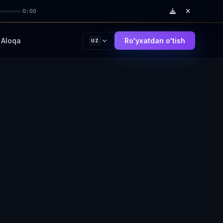
0:00
Aloqa
Ro'yxatdan o'tish
UZ