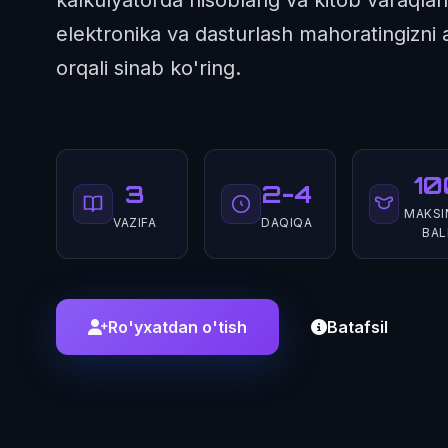
elektronika va dasturlash mahoratingizni a
orqali sinab ko'ring.
10
3
2-4
MAKSI
VAZIFA
DAQIQA
BAL
Ro'yxatdan o'tish
Batafsil